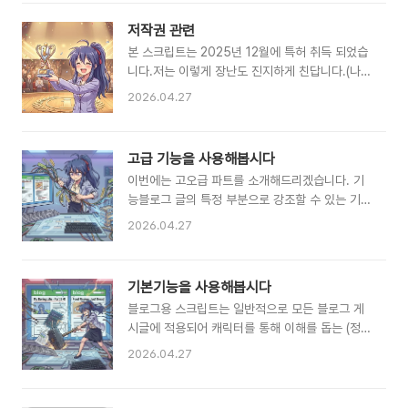
불러올때마다 HTML에 내용을 날려버리는 기술
이...) 제한적으로 불편함을 감안하고 써보고 싶은
저작권 관련
분이 계시다면그런분들을 대상으로 테스트성 배포
본 스크립트는 2025년 12월에 특허 취득 되었습
를 해볼까 검토중입니다. 메뉴에 방명록이 있으니
니다.저는 이렇게 장난도 진지하게 친답니다.(나만
그쪽에 남겨주시면 흠흠흠...에... 뭐라고 시작해야
할 수 있는 장난이라니 즐겁지 아니한가)
할까...배포에 대한 고민을 하고 있습니다.뭐 대단
2026.04.27
한 기능일까 싶지만세상에 풀어보면 재밌을거 같
으니까요.GIT으로 배포할지 파일 배포할지는 생
각해볼게요관심이 있으신..
고급 기능을 사용해봅시다
이번에는 고오급 파트를 소개해드리겠습니다. 기
능블로그 글의 특정 부분으로 강조할 수 있는 기능
입니다.사전에 html 란에서 id값을 입력해두어야
2026.04.27
사용할 수 있습니다.다 이런거죠 뭐 이 자리를 강
조하기페이지 맨 아래로 보내기 기능이미지의 내
용을 바꿀 수 있습니다. 1번 이미지2번 이미지3번
기본기능을 사용해봅시다
이미지1번 이미지로 전환합니다. 이곳이 페이지의
블로그용 스크립트는 일반적으로 모든 블로그 게
마지막
시글에 적용되어 캐릭터를 통해 이해를 돕는 (정
말?) 기능입니다. 아래의 내용의 부분 부분을 잘
2026.04.27
선택해보세요.오늘은 정말 아무것도 하기 싫은 날
입니다.번아웃이란게 이런건가 봐요.그런고로 저
는 이만... ※. 페이지의 모든 요소에 이런 캐릭터가